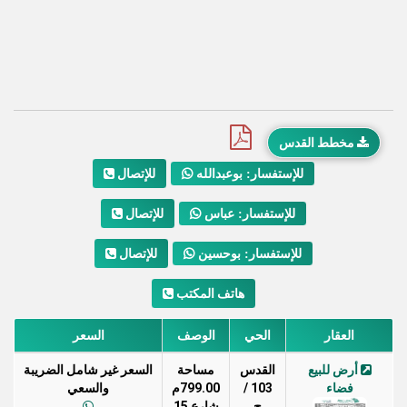
مخطط القدس
للإتصال
للإستفسار: بوعبدالله
للإتصال
للإستفسار: عباس
للإتصال
للإستفسار: بوحسين
هاتف المكتب
العقار
الحي
الوصف
السعر
أرض للبيع
القدس
مساحة
السعر غير شامل الضريبة
فضاء
103 /
799.00م
والسعي
ج
شارع 15