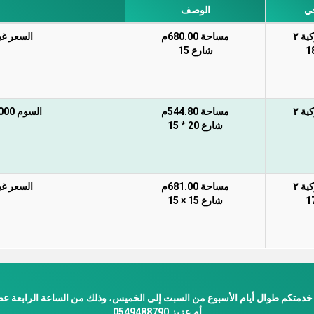
حي
الوصف
ية ٢
مساحة 680.00م
السعر غير
1
شارع 15
ية ٢
مساحة 544.80م
السوم 1.800.000 ريال غير شامل الضريبة والسعي
شارع 20 * 15
ية ٢
مساحة 681.00م
السعر غير
1
شارع 15 × 15
خدمتكم طوال أيام الأسبوع من السبت إلى الخميس، وذلك من الساعة الرابعة عصر
أم عزيز 0549488790