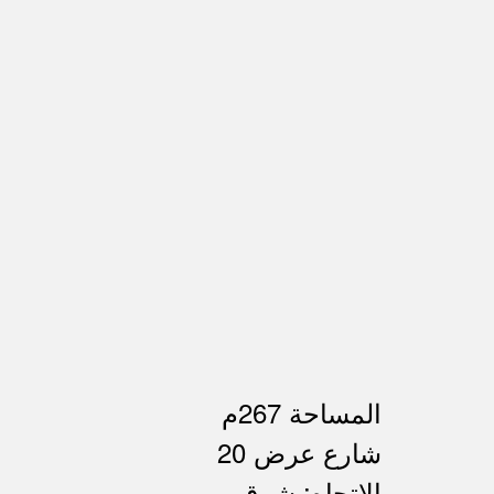
المساحة 267م
شارع عرض 20
الإتجاه: شرق