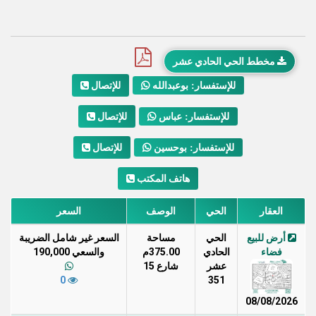
مخطط الحي الحادي عشر
للإتصال
للإستفسار: بوعبدالله
للإتصال
للإستفسار: عباس
للإتصال
للإستفسار: بوحسين
هاتف المكتب
العقار
الحي
الوصف
السعر
أرض للبيع
الحي
مساحة
السعر غير شامل الضريبة
فضاء
الحادي
375.00م
والسعي 190,000
عشر
شارع 15
0
351
08/08/2026