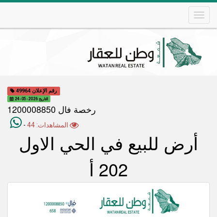
Skip
to
main
content
Main
navigation
رقم الإعلان 49964
التاريخ 2026-05-24
رخصة فال 1200008850
المشاهدات: 44
-
أرض للبيع في الحي الاول
202 أ