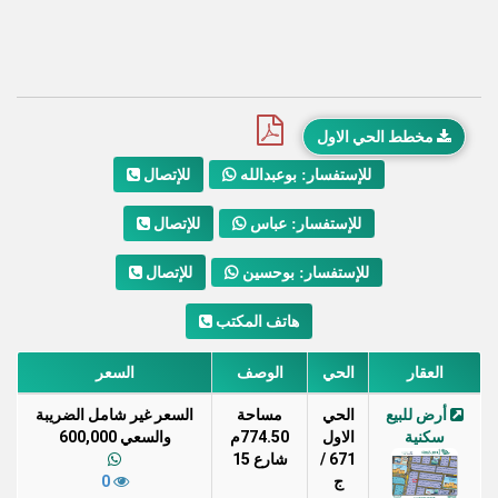
مخطط الحي الاول
للإتصال
للإستفسار: بوعبدالله
للإتصال
للإستفسار: عباس
للإتصال
للإستفسار: بوحسين
هاتف المكتب
العقار
الحي
الوصف
السعر
أرض للبيع
الحي
مساحة
السعر غير شامل الضريبة
سكنية
الاول
774.50م
والسعي 600,000
671 /
شارع 15
ج
0