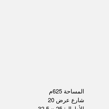
المساحة 625م
شارع عرض 20
الأطوال: 25 × 32.5