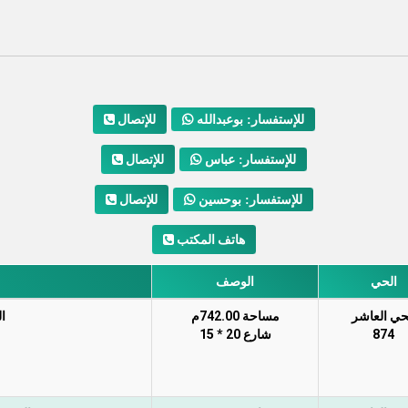
للإتصال
للإستفسار: بوعبدالله
للإتصال
للإستفسار: عباس
للإتصال
للإستفسار: بوحسين
هاتف المكتب
الحي
الوصف
حي العاشر
مساحة 742.00م
ا
874
شارع 20 * 15