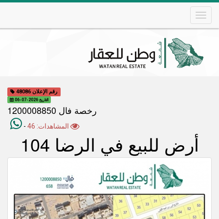
Skip
to
main
content
Main
navigation
رقم الإعلان 48086
التاريخ 2026-07-06
رخصة فال 1200008850
المشاهدات: 46
-
أرض للبيع في الرضا 104