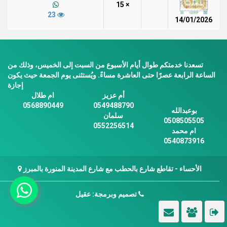
× 15
23
14/01/2026
تسعدنا خدمتكم طوال أيام الأسبوع من السبت إلى الخميس، وذلك من
الساعة الرابعة عصرًا حتى العاشرة مساءً. ويُستثنى يوم الجمعة حيث يكون
إجازة
أم عزيز
ام طلال
0568890449
0549488790
بوعبدالله
سلمان
0508505505
0552256514
ام محمد
0540873916
الأحساء - تقاطع شارع بالحطب مع شارع المدينة المنورة بالمبرز
تصميم وبرمجة: عقيل