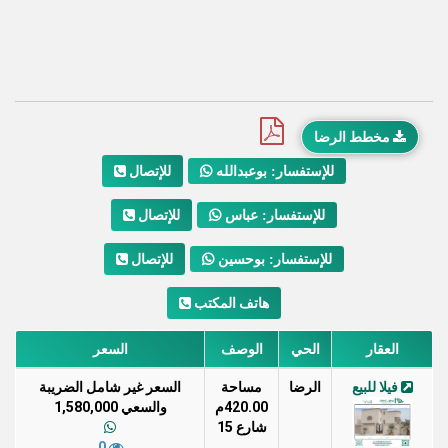
مخطط الرضا
للإتصال
للإستفسار: بوعبدالله
للإتصال
للإستفسار: عباس
للإتصال
للإستفسار: بوحسين
هاتف المكتب
العقار
الحي
الوصف
السعر
فيلا للبيع
الرضا
مساحة
السعر غير شامل الضريبة
420.00م
والسعي 1,580,000
شارع 15
0