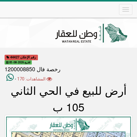
Skip
to
main
content
Main
navigation
رقم الإعلان 44427
التاريخ 2026-08-05
رخصة فال 1200008850
المشاهدات: 170
-
أرض للبيع في الحي الثاني
105 ب