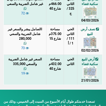
سكنية فضاء
الثاني
466.00م
غير شامل الضريبة والسعي
325 /
شارع 40
ج
72
04/03/2026
نصف أرض
الحي
مساحة
االصامل يبشر والسعر غير
للبيع
الثاني
375.00م
شامل الضريبة والسعي
111 /
شارع 15
280,000
1 / أ
73
02/02/2026
أرض للبيع
الحي
مساحة
السعر غير شامل الضريبة
سكنية فضاء
الثاني
432.00م
والسعي 335,000
شارع 40
19
21/01/2026
تسعدنا خدمتكم طوال أيام الأسبوع من السبت إلى الخميس، وذلك من