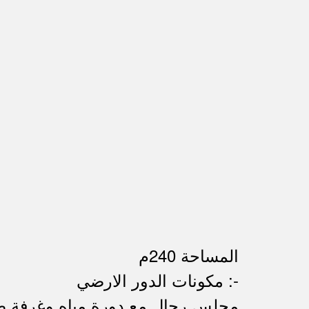
المساحة 240م
مكونات الدور الارضي :-
-مجلس رجال مع دورة مياه وغرفة ط