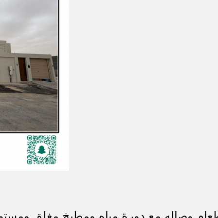
عام وصاله مع دورة مياه ومطبخ مغلق ومستو