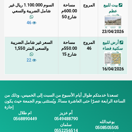
بيت للبيع
المروج
مساحة
السوم 1.100.000 ريال غير
عظم
600.00م
شامل الضريبة والسعي
شارع 50
46
23/04/2026
أرض للبيع
المروج
مساحة
السعر غير شامل الضريبة
سكنية فضاء
46
550.00م
والسعي المتر 1,550
شارع 15
22
16/04/2026
تسعدنا خدمتكم طوال أيام الأسبوع من السبت إلى الخميس، وذلك من
الساعة الرابعة عصرًا حتى العاشرة مساءً. ويُستثنى يوم الجمعة حيث يكون
إجازة
أم عزيز
ام طلال
0568890449
0549488790
بوعبدالله
سلمان
0508505505
0552256514