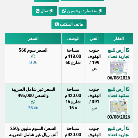
للإتصال
للإستفسار: بوحسين
هاتف المكتب
العقار
الحي
الوصف
السعر
أرض للبيع
جنوب
مساحة
السعر سوم 560
تجارية فضاء
الهفوف
418.00م
199 /
شارع 60
0
ض
06/08/2026
أرض للبيع
جنوب
مساحة
السعر غير شامل الضريبة
سكنية فضاء
الهفوف
420.00م
والسعي 495,000
391 /
شارع 15
س
× 15
25
03/08/2026
أرض للبيع
جنوب
مساحة
السعر/ السوم مليون و250
تجارية فضاء
الهفوف
420.00م
ألف ريال غير شامل الضريبة