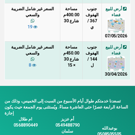
أرض للبيع
جنوب
مساحة
السعر غير شامل الضريبة
فضاء
الهفوف
400.00م
والسعي
367 /
شارع 30
ي
19
07/05/2026
أرض للبيع
جنوب
مساحة
السعر غير شامل الضريبة
فضاء
الهفوف
450.00م
والسعي
144 /
شارع 30
ل
× 15
8
30/04/2026
تسعدنا خدمتكم طوال أيام الأسبوع من السبت إلى الخميس، وذلك من
الساعة الرابعة عصرًا حتى العاشرة مساءً. ويُستثنى يوم الجمعة حيث يكون
إجازة
أم عزيز
ام طلال
0568890449
0549488790
بوعبدالله
سلمان
0508505505