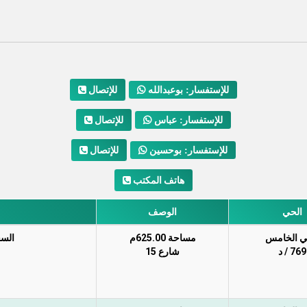
للإتصال
للإستفسار: بوعبدالله
للإتصال
للإستفسار: عباس
للإتصال
للإستفسار: بوحسين
هاتف المكتب
الحي
الوصف
ي الخامس
مساحة 625.00م
السع
769 / د
شارع 15