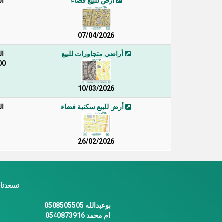
أرض للبيع فضاء
ال
07/04/2026
أراضي متجاورات للبيع
ال
/ 498
10/03/2026
أرض للبيع سكنية فضاء
ال
26/02/2026
تسعدنا 
بوعبدالله 0508505505
ام محمد 0540873916