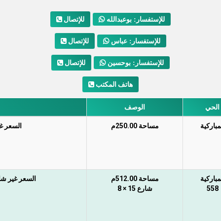
للإتصال
للإستفسار: بوعبدالله
للإتصال
للإستفسار: عباس
للإتصال
للإستفسار: بوحسين
هاتف المكتب
الحي
الوصف
مباركية
مساحة 250.00م
السعر غير
مباركية
مساحة 512.00م
السعر غير شامل الضر
558
شارع 15 × 8