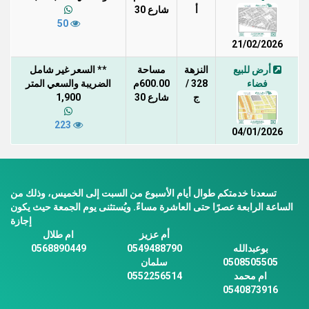
أ
شارع 30
50
21/02/2026
أرض للبيع
النزهة
مساحة
** السعر غير شامل
فضاء
328 /
600.00م
الضريبة والسعي المتر
ج
شارع 30
1,900
223
04/01/2026
تسعدنا خدمتكم طوال أيام الأسبوع من السبت إلى الخميس، وذلك من
الساعة الرابعة عصرًا حتى العاشرة مساءً. ويُستثنى يوم الجمعة حيث يكون
إجازة
أم عزيز
ام طلال
بوعبدالله
0549488790
0568890449
0508505505
سلمان
ام محمد
0552256514
0540873916