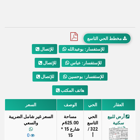
مخطط الحي التاسع
للإتصال
للإستفسار: بوعبدالله
للإتصال
للإستفسار: عباس
للإتصال
للإستفسار: بوحسين
هاتف المكتب
العقار
الحي
الوصف
السعر
أرض للبيع
الحي
مساحة
السعر غير شامل الضريبة
سكنية
التاسع
625.00م
والسعي
322 /
شارع 15 *
أ
15
0