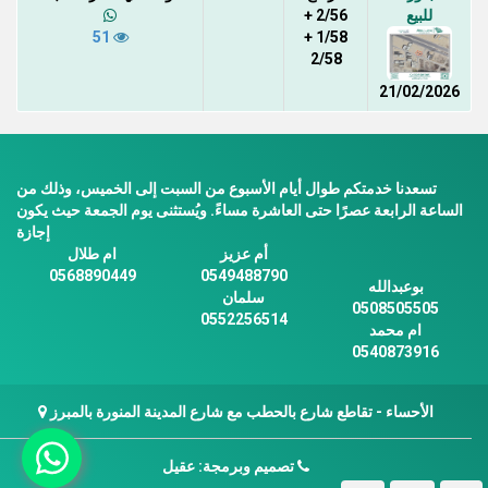
للبيع
2/56 +
51
1/58 +
2/58
21/02/2026
تسعدنا خدمتكم طوال أيام الأسبوع من السبت إلى الخميس، وذلك من
الساعة الرابعة عصرًا حتى العاشرة مساءً. ويُستثنى يوم الجمعة حيث يكون
إجازة
أم عزيز
ام طلال
0568890449
0549488790
بوعبدالله
سلمان
0508505505
0552256514
ام محمد
0540873916
الأحساء - تقاطع شارع بالحطب مع شارع المدينة المنورة بالمبرز
تصميم وبرمجة: عقيل