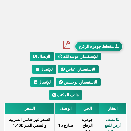
مخطط جوهرة الرفاع
للإتصال
للإستفسار: بوعبدالله
للإتصال
للإستفسار: عباس
للإتصال
للإستفسار: بوحسين
هاتف المكتب
العقار
الحي
الوصف
السعر
نصف
جوهرة
السعر غير شامل الضريبة
أرض للبيع
الرفاع
شارع 15
والسعي المتر 1,400