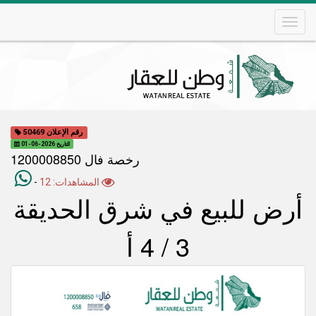
Skip
to
main
content
Main
navigation
رقم الإعلان 50469
التاريخ 2026-06-01
رخصة فال 1200008850
المشاهدات: 12
-
أرض للبيع في شرق الحديقة
3 / 4 أ