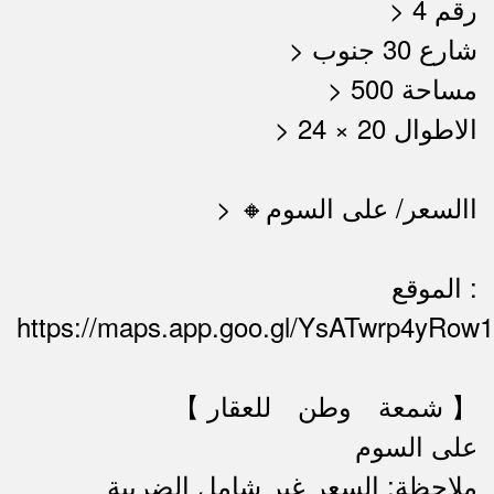
> رقم 4
> شارع 30 جنوب
> مساحة 500
> الاطوال 20 × 24
> 🔸االسعر/ على السوم
الموقع :
https://maps.app.goo.gl/YsATwrp4yRow
【 شمعة وطن للعقار 】
على السوم
ملاحظة: السعر غير شامل الضريبة