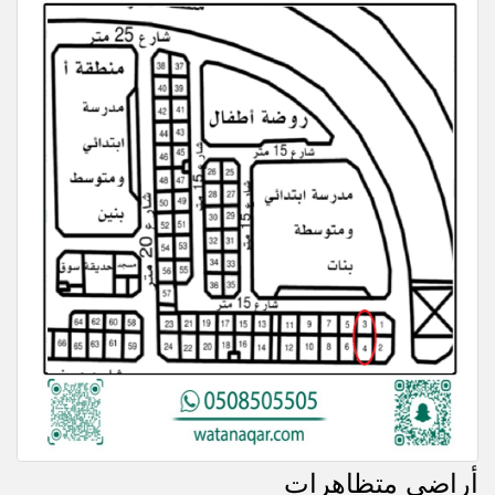
أراضي متظاهرات