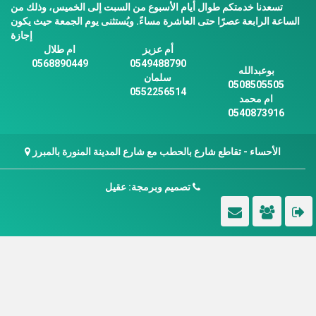
تسعدنا خدمتكم طوال أيام الأسبوع من السبت إلى الخميس، وذلك من
الساعة الرابعة عصرًا حتى العاشرة مساءً. ويُستثنى يوم الجمعة حيث يكون
إجازة
أم عزيز
ام طلال
0568890449
0549488790
بوعبدالله
سلمان
0508505505
0552256514
ام محمد
0540873916
الأحساء - تقاطع شارع بالحطب مع شارع المدينة المنورة بالمبرز
تصميم وبرمجة: عقيل