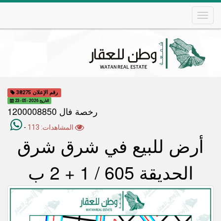
Skip
to
main
content
Main
navigation
رقم الإعلان 38275
التاريخ 2026-05-23
رخصة فال 1200008850
المشاهدات: 113
-
أرض للبيع في شرق شرق
الحديقة 605 / 1 + 2 ب