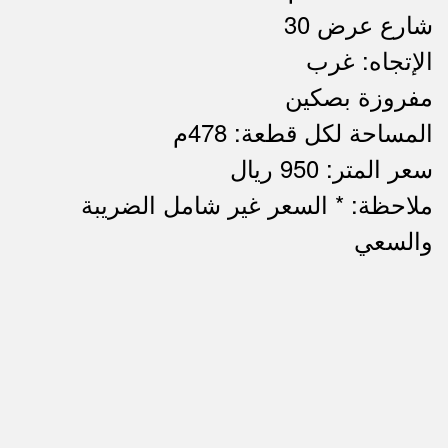
شارع عرض 30
الإتجاه: غرب
مفروزة بصكين
المساحة لكل قطعة: 478م
سعر المتر: 950 ريال
ملاحظة: * السعر غير شامل الضريبة
ملاحظات
والسعي