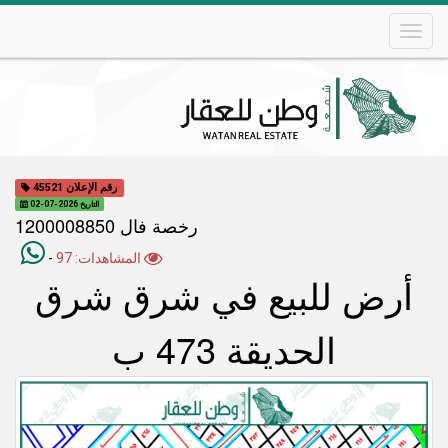
Skip
to
main
content
Main
navigation
رقم الإعلان 45521
التاريخ 2026-07-02
رخصة فال 1200008850
المشاهدات: 97
-
أرض للبيع في شرق شرق
الحديقة 473 ب