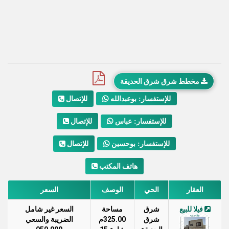
مخطط شرق شرق الحديقة
للإتصال
للإستفسار: بوعبدالله
للإتصال
للإستفسار: عباس
للإتصال
للإستفسار: بوحسين
هاتف المكتب
العقار
الحي
الوصف
السعر
فيلا للبيع
شرق
مساحة
السعر غير شامل
شرق
325.00م
الضريبة والسعي