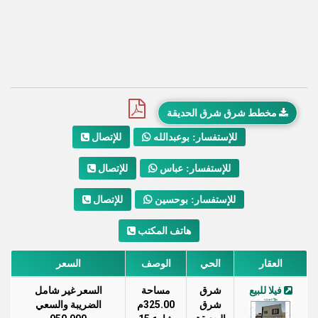
مخطط شرق شرق الحديقة
للإتصال
للإستفسار: بوعبدالله
للإتصال
للإستفسار: عباس
للإتصال
للإستفسار: بوحسين
هاتف المكتب
العقار
الحي
الوصف
السعر
فيلا للبيع
شرق
مساحة
السعر غير شامل
شرق
325.00م
الضريبة والسعي