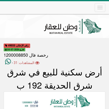
Skip
to
main
content
Main
navigation
رقم الإعلان 49555
التاريخ 2026-07-30
رخصة فال 1200008850
المشاهدات: 31
-
أرض سكنية للبيع في شرق
شرق الحديقة 192 ب