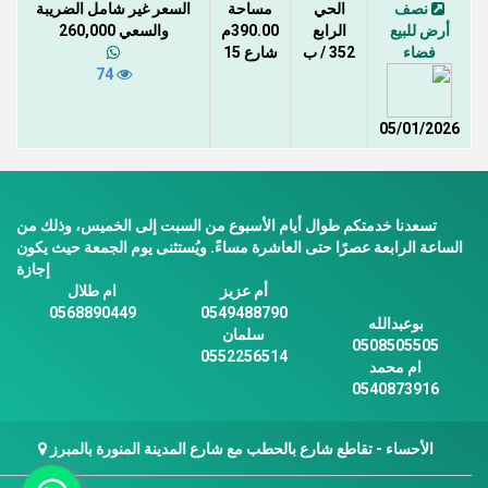
نصف
الحي
مساحة
السعر غير شامل الضريبة
أرض للبيع
الرابع
390.00م
والسعي 260,000
فضاء
352 / ب
شارع 15
74
05/01/2026
تسعدنا خدمتكم طوال أيام الأسبوع من السبت إلى الخميس، وذلك من
الساعة الرابعة عصرًا حتى العاشرة مساءً. ويُستثنى يوم الجمعة حيث يكون
إجازة
أم عزيز
ام طلال
0568890449
0549488790
بوعبدالله
سلمان
0508505505
0552256514
ام محمد
0540873916
الأحساء - تقاطع شارع بالحطب مع شارع المدينة المنورة بالمبرز