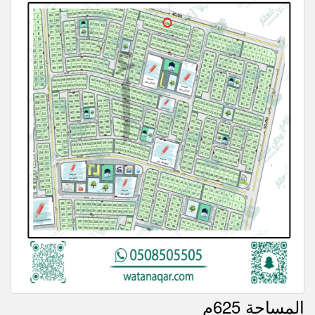
المساحة 625م