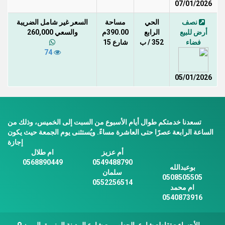
07/01/2026
نصف
الحي
مساحة
السعر غير شامل الضريبة
أرض للبيع
الرابع
390.00م
والسعي 260,000
فضاء
352 / ب
شارع 15
74
05/01/2026
تسعدنا خدمتكم طوال أيام الأسبوع من السبت إلى الخميس، وذلك من
الساعة الرابعة عصرًا حتى العاشرة مساءً. ويُستثنى يوم الجمعة حيث يكون
إجازة
أم عزيز
ام طلال
0568890449
0549488790
بوعبدالله
سلمان
0508505505
0552256514
ام محمد
0540873916